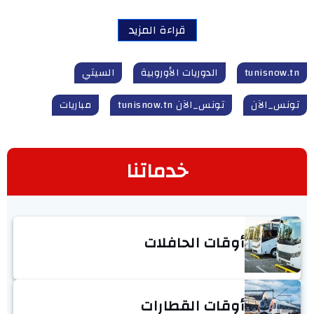
قراءة المزيد
tunisnow.tn
الدوريات الأوروبية
السيتي
تونس_الآن
تونس_الآن tunisnow.tn
مباريات
خدماتنا
أوقات الحافلات
أوقات القطارات