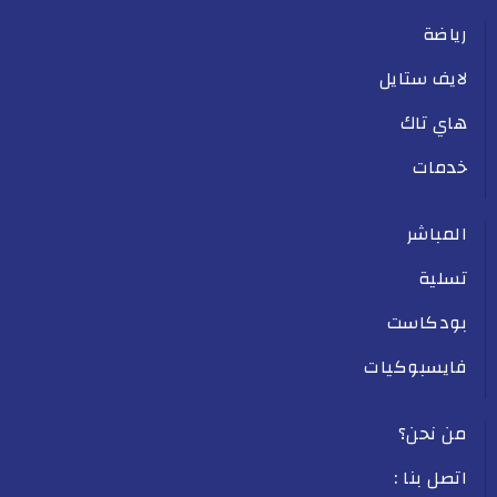
رياضة
لايف ستايل
هاي تاك
خدمات
المباشر
تسلية
بودكاست
فايسبوكيات
من نحن؟
اتصل بنا :