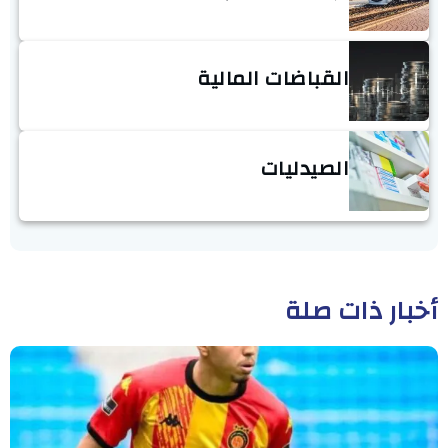
القباضات المالية
الصيدليات
أخبار ذات صلة