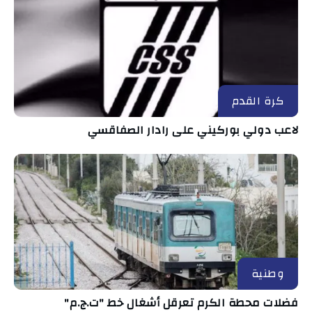
كرة القدم
لاعب دولي بوركيني على رادار الصفاقسي
وطنية
فضلات محطة الكرم تعرقل أشغال خط "ت.ج.م"