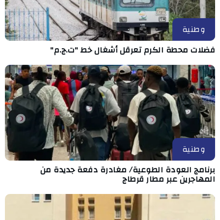
وطنية
فضلات محطة الكرم تعرقل أشغال خط "ت.ج.م"
وطنية
برنامج العودة الطوعية/ مغادرة دفعة جديدة من
المهاجرين عبر مطار قرطاج