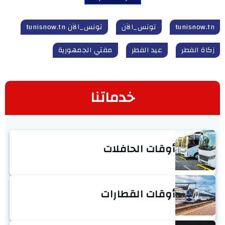
tunisnow.tn
تونس_الآن
تونس_الآن tunisnow.tn
زكاة الفطر
عيد الفطر
مفتي الجمهورية
خدماتنا
أوقات الحافلات
أوقات القطارات