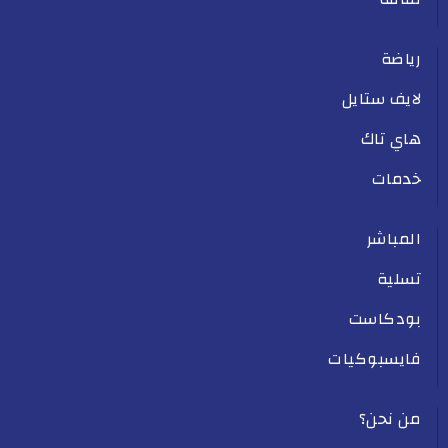
رياضة
لايف ستايل
هاي تاك
خدمات
المباشر
تسلية
بودكاست
فايسبوكيات
من نحن؟