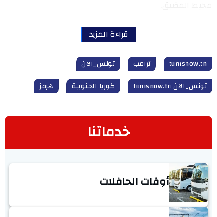
محيط المضيق.
قراءة المزيد
tunisnow.tn
ترامب
تونس_الآن
تونس_الآن tunisnow.tn
كوريا الجنوبية
هرمز
خدماتنا
أوقات الحافلات