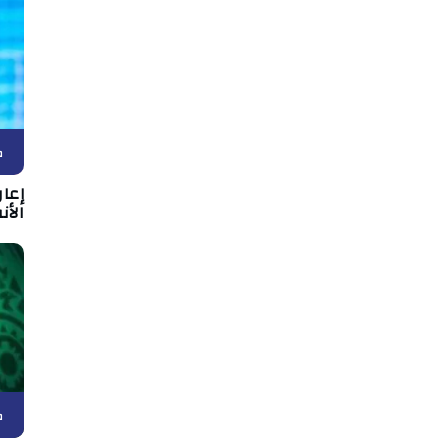
ك
إعا
الأن
ك