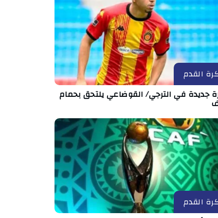
رة القدم
رة جديدة في الترجي/ القوضاعي يلتحق بحمام
ف
رة القدم