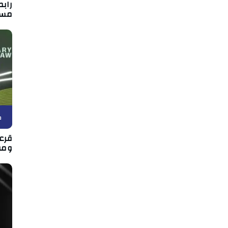
رابط
مسا
ك
قرعة
ومو