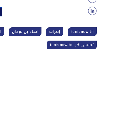
tunisnow.tn
إضراب
اتحاد بن قردان
ا
تونس_الآن tunisnow.tn