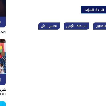
قراءة المزيد
ا
لتمارين
الرابطة الأولى
تونس_الآن
محم
ز
هزيم
للن