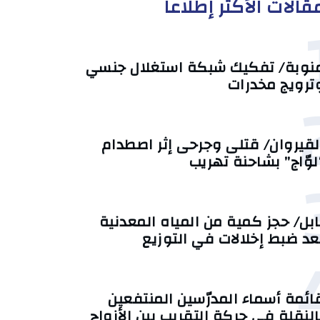
قالات الأكثر إطلاعا
نوبة/ تفكيك شبكة استغلال جنسي
ترويج مخدرات
لقيروان/ قتلى وجرحى إثر اصطدام
لوّاج” بشاحنة تهريب
ابل/ حجز كمية من المياه المعدنية
عد ضبط إخلالات في التوزيع
ائمة أسماء المدرّسين المنتفعين
النقلة في حركة التقريب بين الأزواج