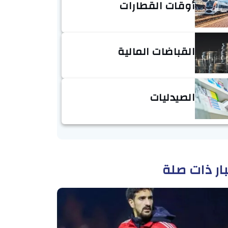
أوقات القطارات
القباضات المالية
الصيدليات
ار ذات صلة