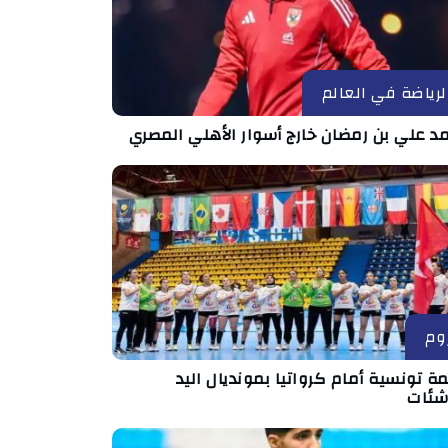
لرياضة في العالم
د علي بن رمضان خارج أسوار الأهلي المصري
وم
ة تونسية أمام كرواتيا بمونديال اليد
اشئات