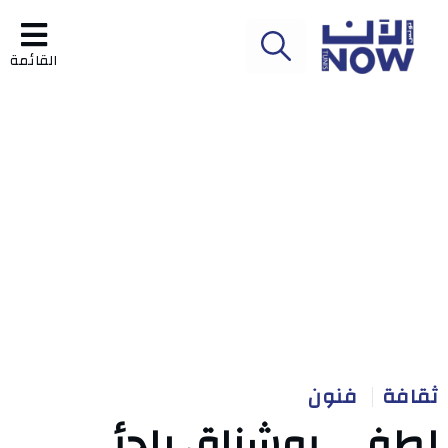
القائمة
ثقافة
فنون
لطفي بوشناق يلجأ