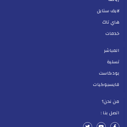
لايف ستايل
هاي تاك
خدمات
المباشر
تسلية
بودكاست
فايسبوكيات
من نحن؟
اتصل بنا :