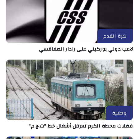
كرة القدم
لاعب دولي بوركيني على رادار الصفاقسي
وطنية
فضلات محطة الكرم تعرقل أشغال خط "ت.ج.م"