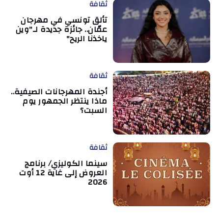
ثقافة
تألق تونسي في مهرجان
عمّان.. جائزة جديدة لـ"وين
ياخذنا الريح"
ثقافة
أجندة المهرجانات الصيفية..
ماذا ينتظر الجمهور يوم
السبت؟
ثقافة
سينما الكوليزي/ برنامج
العروض إلى غاية 12 أوت
2026