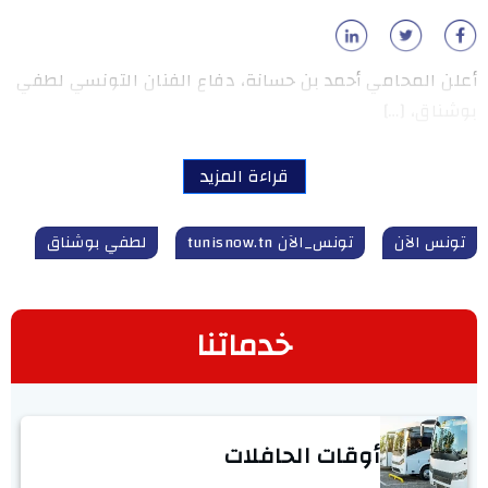
أعلن المحامي أحمد بن حسانة، دفاع الفنان التونسي لطفي
بوشناق، […]
قراءة المزيد
تونس الآن
تونس_الآن tunisnow.tn
لطفي بوشناق
خدماتنا
أوقات الحافلات