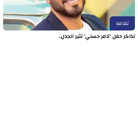
ثقافة
تذاكر حفل 'تامر حسني' تثير الجدل..