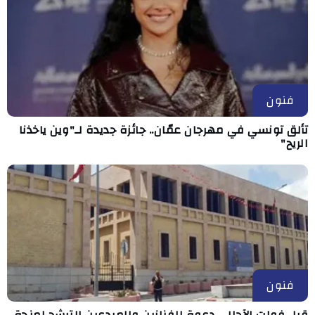
فنون
تألق تونسي في مهرجان عمّان.. جائزة جديدة لـ"وين ياخذنا
الريح"
فنون
قبل فوات الآجال.. دعوة للفنانين والمبدعين للترشح لمنحة