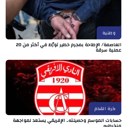
وطنية
العاصمة/ الإطاحة بمجرم خطير تورّط في أكثر من 20
عملية سرقة
كرة القدم
حسابات الموسم وحصيلته.. الإفريقي يستعد لمواجهة
منخرطيه