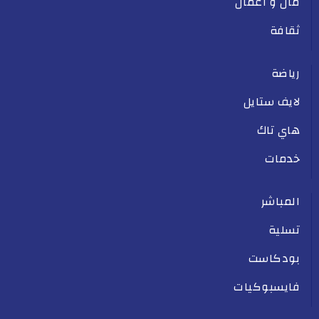
مال و أعمال
ثقافة
رياضة
لايف ستايل
هاي تاك
خدمات
المباشر
تسلية
بودكاست
فايسبوكيات