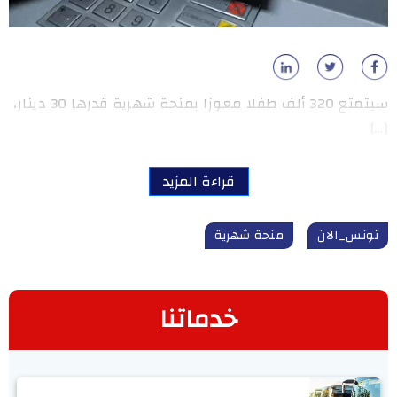
سيتمتع 320 ألف طفلا معوزا بمنحة شهرية قدرها 30 دينار،
[…]
قراءة المزيد
تونس_الآن
منحة شهرية
خدماتنا