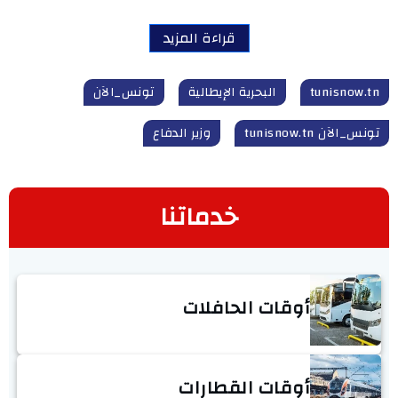
قراءة المزيد
tunisnow.tn
البحرية الإيطالية
تونس_الآن
تونس_الآن tunisnow.tn
وزير الدفاع
خدماتنا
أوقات الحافلات
أوقات القطارات