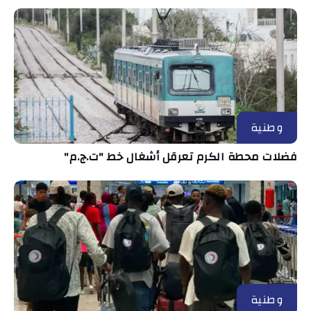
وطنية
فضلات محطة الكرم تعرقل أشغال خط "ت.ج.م"
وطنية