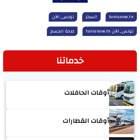
tunisnow.tn
السكر
تونس_الآن
تونس_الآن tunisnow.tn
صحة الجسم
خدماتنا
أوقات الحافلات
أوقات القطارات