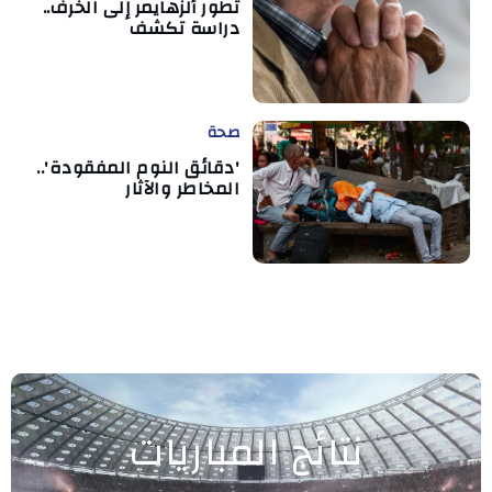
تطور ألزهايمر إلى الخرف..
دراسة تكشف
صحة
'دقائق النوم المفقودة'..
المخاطر والآثار
نتائج المباريات