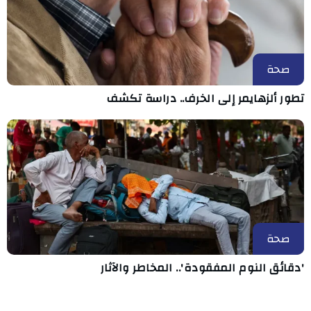
صحة
تطور ألزهايمر إلى الخرف.. دراسة تكشف
صحة
'دقائق النوم المفقودة'.. المخاطر والآثار