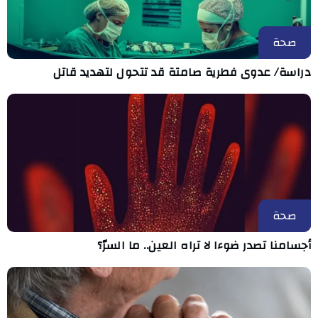
صحة
دراسة/ عدوى فطرية صامتة قد تتحول لتهديد قاتل
صحة
أجسامنا تصدر ضوءا لا تراه العين.. ما السرّ؟