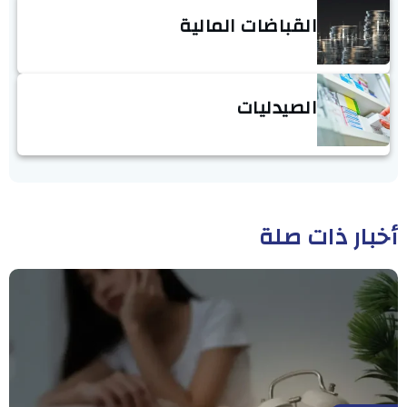
القباضات المالية
الصيدليات
أخبار ذات صلة