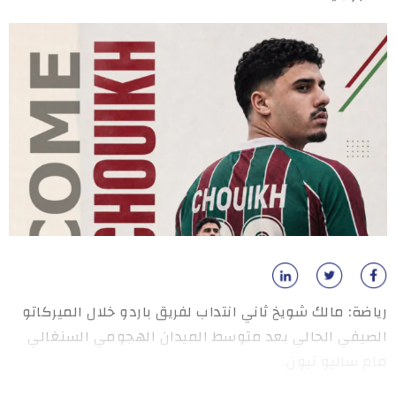
رياضة: مالك شويخ ثاني انتداب لفريق باردو خلال الميركاتو
الصيفي الحالي بعد متوسط الميدان الهجومي السنغالي
مام ساليو تيون.