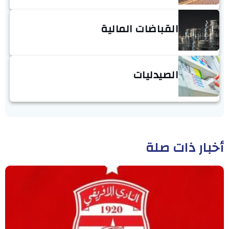
القباضات المالية
الصيدليات
أخبار ذات صلة