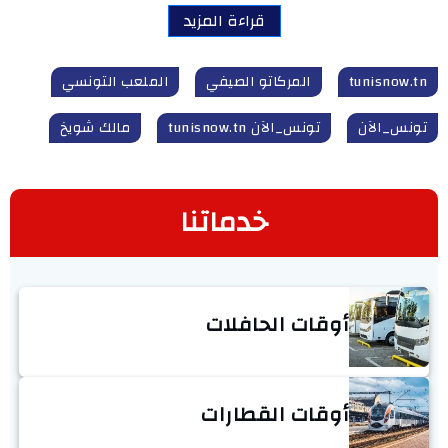
قراءة المزيد
tunisnow.tn
المركاتو الصيفي
الملعب التونسي
تونس_الآن
تونس_الآن tunisnow.tn
مالك شويخ
خدماتنا
أوقات الحافلات
أوقات القطارات