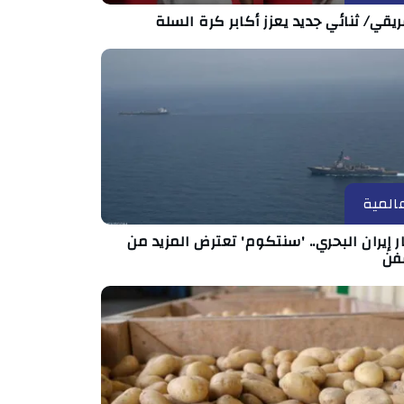
ريقي/ ثنائي جديد يعزز أكابر كرة السلة
المية
 إيران البحري.. 'سنتكوم' تعترض المزيد من
فن