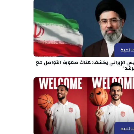
المية
ئيس الإيراني يكشف: هناك صعوبة التواصل مع
رشد'
المية