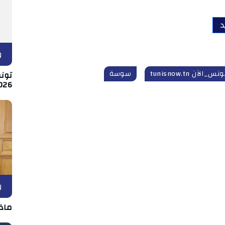
د
و
ونس_الآن tunisnow.tn
سوسة
026
و
ماذ