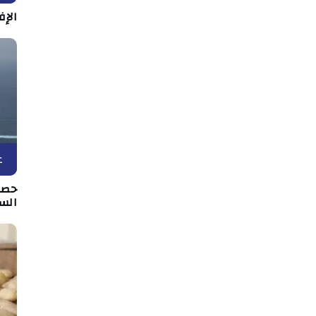
الإف
ع
حصار
الس