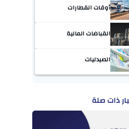
أوقات القطارات
القباضات المالية
الصيدليات
ار ذات صلة