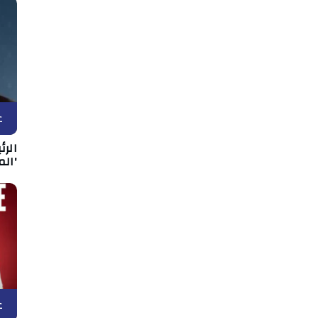
ع
الر
'الم
ع