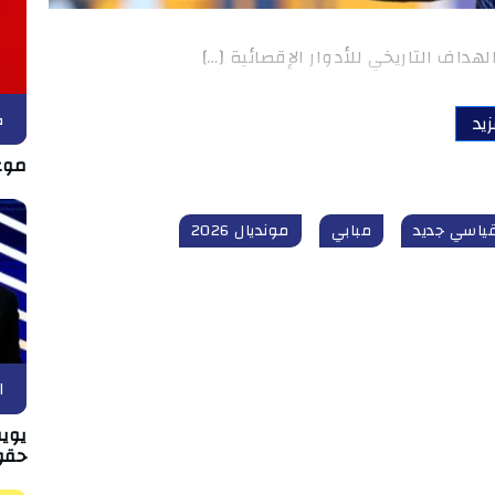
داف التاريخي للأدوار الإقصائية […]
ك
زيد
موع
ياسي جديد
مبابي
مونديال 2026
ا
يويف
حقو