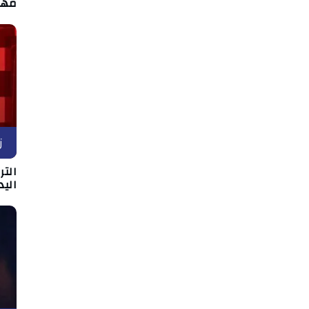
مها
ز
التر
اليد