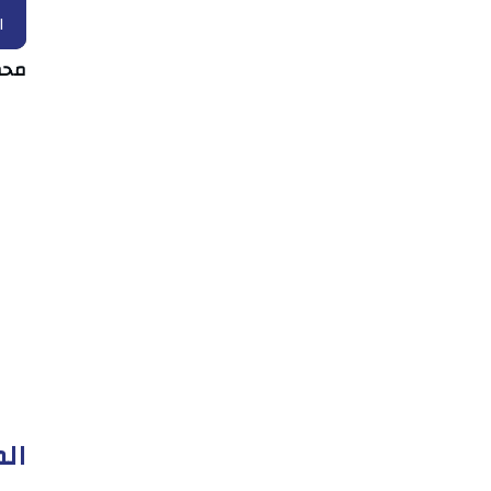
ا
محم
الم