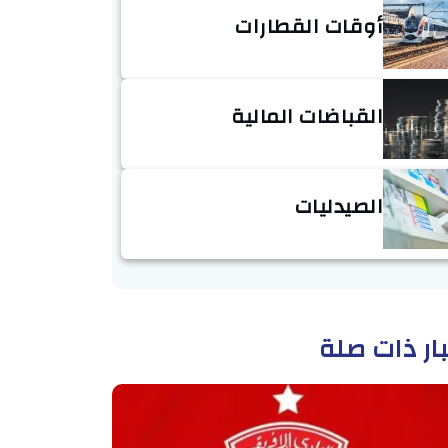
أوقات القطارات
القباضات المالية
الصيدليات
ار ذات صلة