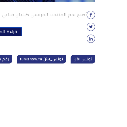
أصبح نجم المنتخب الفرنسي كيليان مبابي اله
قراءة الم
تونس الآن
تونس_الآن tunisnow.tn
رقم ق