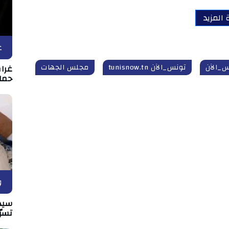
 المزيد
ع
س_الآن
تونس_الآن tunisnow.tn
مجلس الجهات
غرا
حماي
و
سيدي
تسرّ