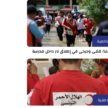
المية
اند/ قتلى وجرحى في إطلاق نار داخل مدرسة
طنية