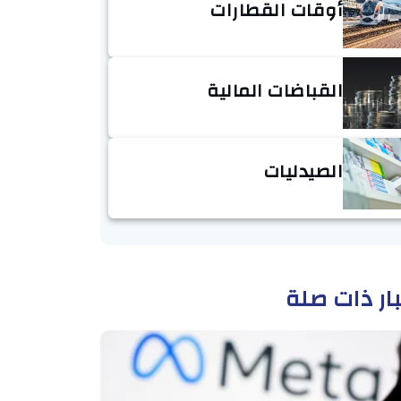
أوقات القطارات
القباضات المالية
الصيدليات
ار ذات صلة