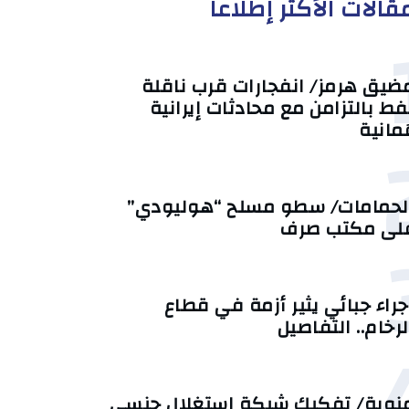
قالات الأكثر إطلاعا
ضيق هرمز/ انفجارات قرب ناقلة
فط بالتزامن مع محادثات إيرانية
ُمانية
لحمامات/ سطو مسلح “هوليودي”
لى مكتب صرف
جراء جبائي يثير أزمة في قطاع
لرخام.. التفاصيل
نوبة/ تفكيك شبكة استغلال جنسي