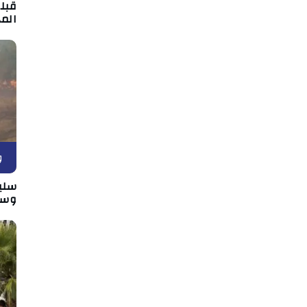
قبل
الم
و
سلي
وسط