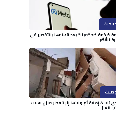
المية
مة ضخمة ضد "ميتا" بعد اتهامها بالتقصير في
ة القُصّر
طنية
 ثابت/ إصابة أم وابنها إثر انفجار منزل بسبب
ب الغاز