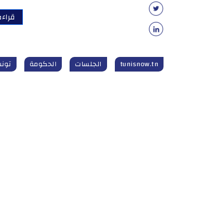
قراءة
tunisnow.tn
الجلسات
الحكومة
تون