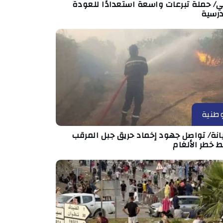
ي/ حملة تبرعات واسعة استعدادًا للعودة
درسية
طنية
انة/ تواصل جهود إخماد حريق جبل المرقب
 خطر الألغام