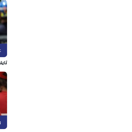
ع
تايل
و