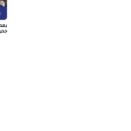
ع
بعد 
جدي