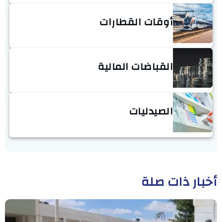
أوقات القطارات
القباضات المالية
الصيدليات
أخبار ذات صلة