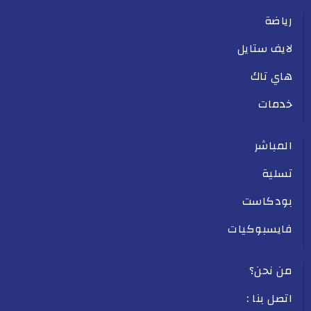
رياضة
لايف ستايل
هاي تاك
خدمات
المباشر
تسلية
بودكاست
فايسبوكيات
من نحن؟
اتصل بنا :