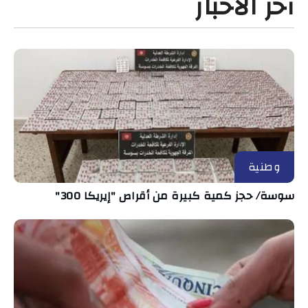
آخر الأخبار
وطنية
سوسة/ حجز كمية كبيرة من أقراص "إيريكا 300"