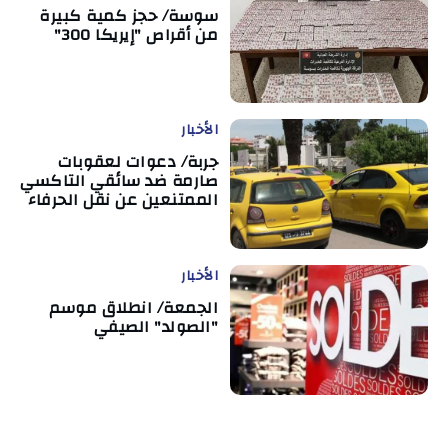
سوسة/ حجز كمية كبيرة
من أقراص "إيريكا 300"
الأخبار
جربة/ دعوات لعقوبات
صارمة ضد سائقي التاكسي
الممتنعين عن نقل الحرفاء
الأخبار
الجمعة/ انطلاق موسم
"الصولد" الصيفي