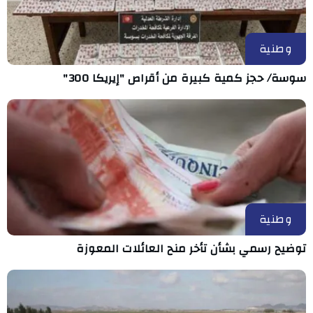
وطنية
سوسة/ حجز كمية كبيرة من أقراص "إيريكا 300"
وطنية
توضيح رسمي بشأن تأخر منح العائلات المعوزة