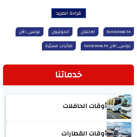
قراءة المزيد
tunisnow.tn
الاحتلال
الحوثيون
تونس_الآن
تونس_الآن tunisnow.tn
طائرات مسيّرة
خدماتنا
أوقات الحافلات
أوقات القطارات