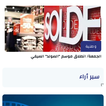
وطنية
الجمعة/ انطلاق موسم "الصولد" الصيفي
سبر أراء
"]