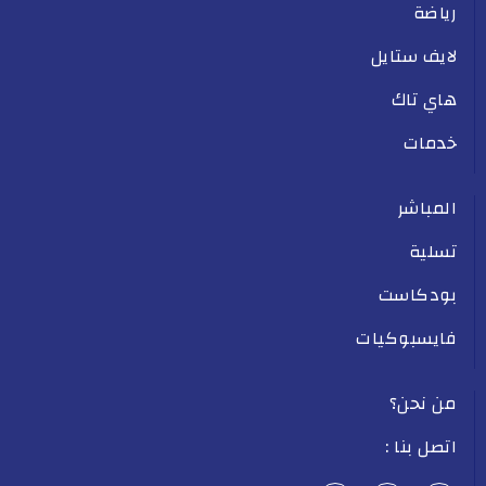
رياضة
لايف ستايل
هاي تاك
خدمات
المباشر
تسلية
بودكاست
فايسبوكيات
من نحن؟
اتصل بنا :