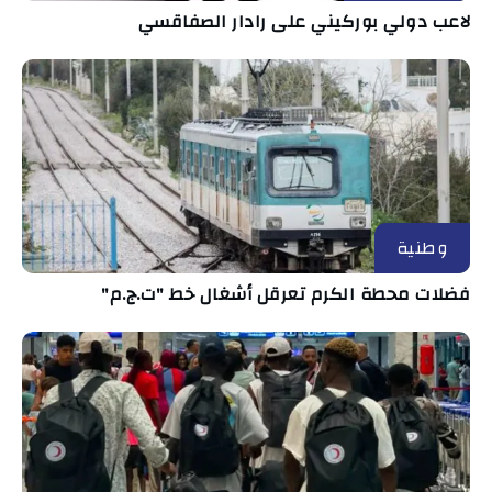
لاعب دولي بوركيني على رادار الصفاقسي
وطنية
فضلات محطة الكرم تعرقل أشغال خط "ت.ج.م"