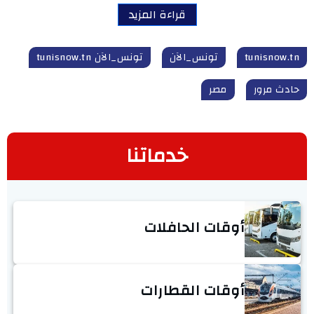
قراءة المزيد
tunisnow.tn
تونس_الآن
تونس_الآن tunisnow.tn
حادث مرور
مصر
خدماتنا
أوقات الحافلات
أوقات القطارات