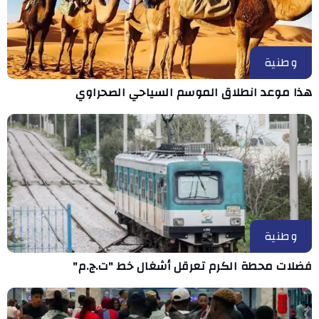
وطنية
هذا موعد انطلاق الموسم السياحي الصحراوي
وطنية
فضلات محطة الكرم تعرقل أشغال خط "ت.ج.م"