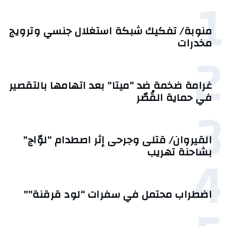
1
منوبة/ تفكيك شبكة استغلال جنسي وترويج
مخدرات
2
غرامة ضخمة ضد “ميتا” بعد اتهامها بالتقصير
في حماية القُصّر
3
القيروان/ قتلى وجرحى إثر اصطدام “لوّاج”
4
بشاحنة تهريب
اضطراب محتمل في سفرات “لود قرقنة””