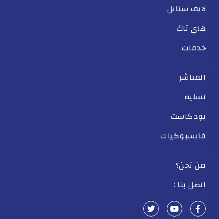
لايف ستايل
هاي تاك
خدمات
المباشر
تسلية
بودكاست
فايسبوكيات
من نحن؟
اتصل بنا :