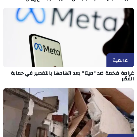
عالمية
غرامة ضخمة ضد "ميتا" بعد اتهامها بالتقصير في حماية
القُصّر