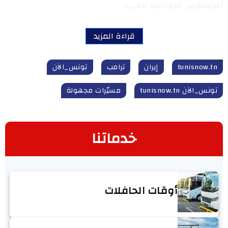
الكونغرس لمواصلة الحرب.
قراءة المزيد
tunisnow.tn
إيران
ترامب
تونس_الآن
تونس_الآن tunisnow.tn
مسيّرات مجهولة
خدماتنا
أوقات الحافلات