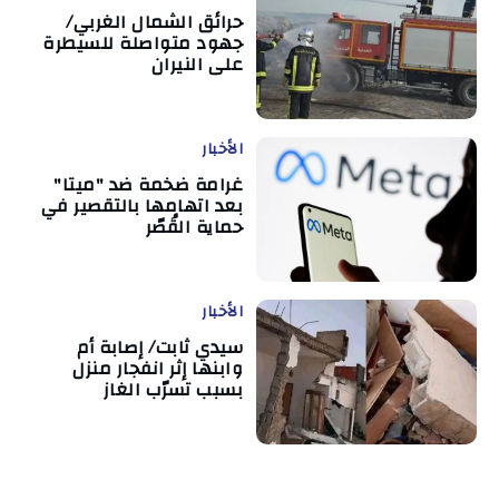
حرائق الشمال الغربي/
جهود متواصلة للسيطرة
على النيران
الأخبار
غرامة ضخمة ضد "ميتا"
بعد اتهامها بالتقصير في
حماية القُصّر
الأخبار
سيدي ثابت/ إصابة أم
وابنها إثر انفجار منزل
بسبب تسرّب الغاز