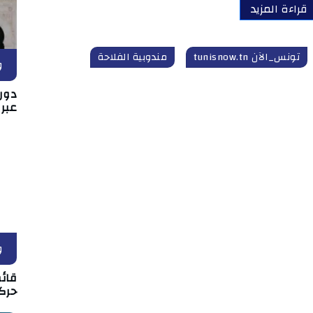
قراءة المزيد
تونس_الآن tunisnow.tn
مندوبية الفلاحة
و
دور 
عبر
و
قائم
حركة