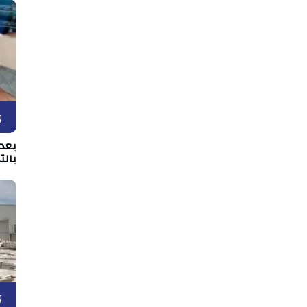
و
بعد 
بالت
و