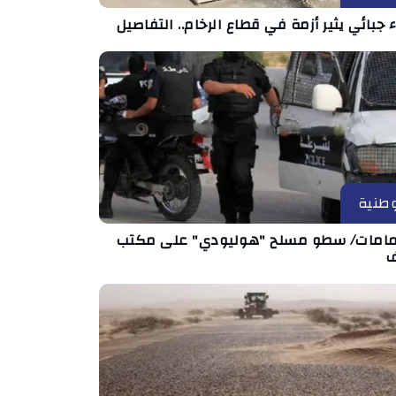
ء جبائي يثير أزمة في قطاع الرخام.. التفاصيل
طنية
مامات/ سطو مسلح "هوليودي" على مكتب