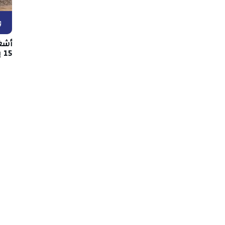
و
أشغ
15 بين قفصة والقصرين