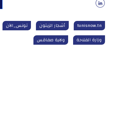
tunisnow.tn
أشجار الزيتون
تونس_الآن
وزارة الفلاحة
ولاية صفاقس