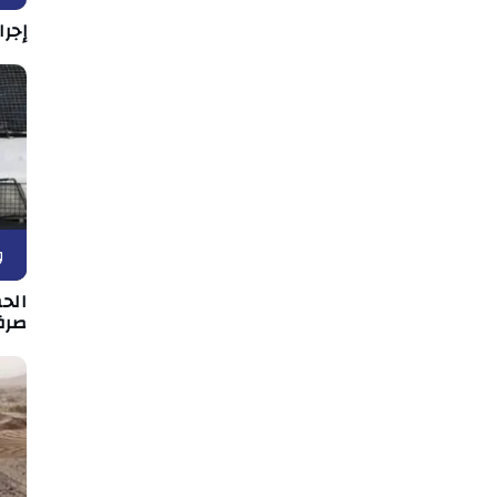
إجرا
و
الح
صرف