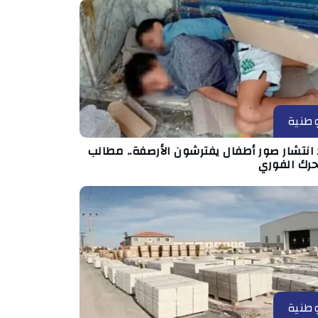
طنية
انتشار صور أطفال يفترشون الأرصفة.. مطالب
حرك الفوري
طنية