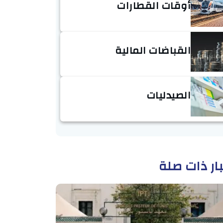
أوقات القطارات
القباضات المالية
الصيدليات
ار ذات صلة