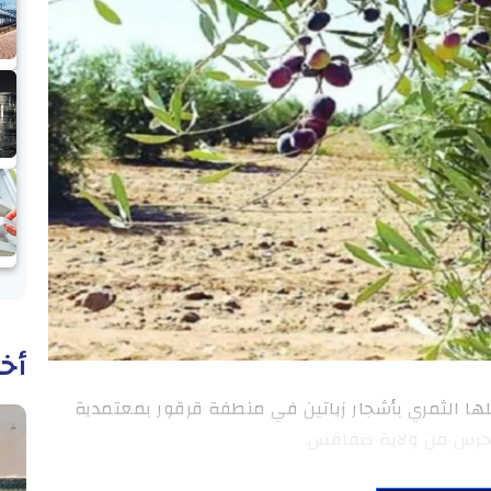
أخب
ها الثمري بأشجار زياتين في منطفة قرقور بمعتمدية
حرس من ولاية صفاقس.