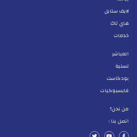
لايف ستايل
هاي تاك
خدمات
المباشر
تسلية
بودكاست
فايسبوكيات
من نحن؟
اتصل بنا :