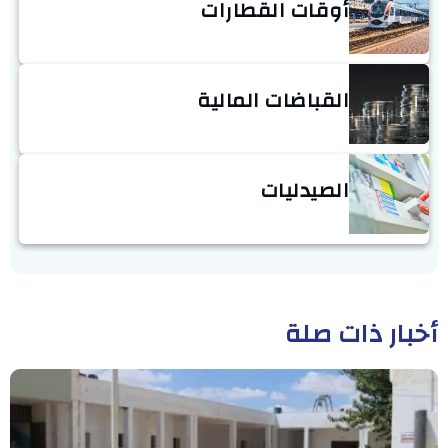
أوقات القطارات
القباضات المالية
الصيدليات
أخبار ذات صلة