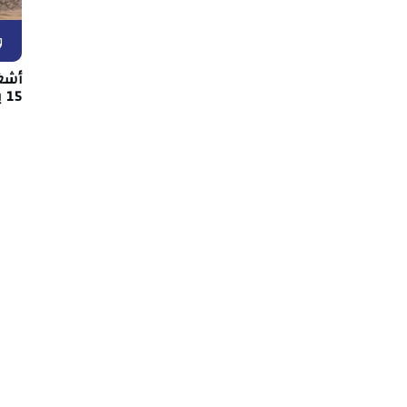
و
أشغ
15 بين قفصة والقصرين