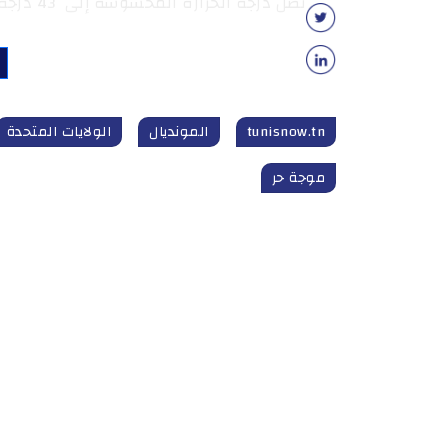
تصل درجة الحرارة المحسوسة إلى 43 درجة مئوية في مدينة نيويورك .
tunisnow.tn
المونديال‎‎
الولايات المتحدة
موجة حر