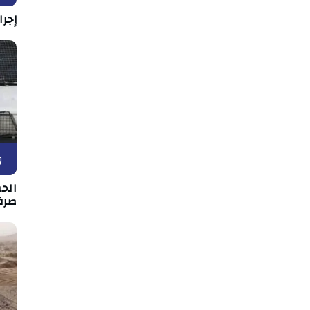
إجرا
و
الح
صرف