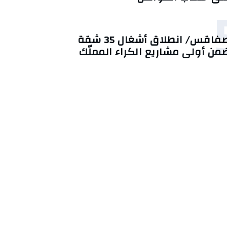
صفاقس/ انطلاق أشغال 35 شقة
من أولى مشاريع الكراء المملّك