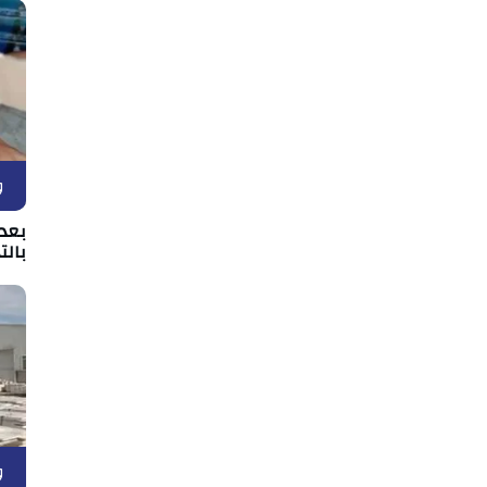
و
بعد 
بالت
و