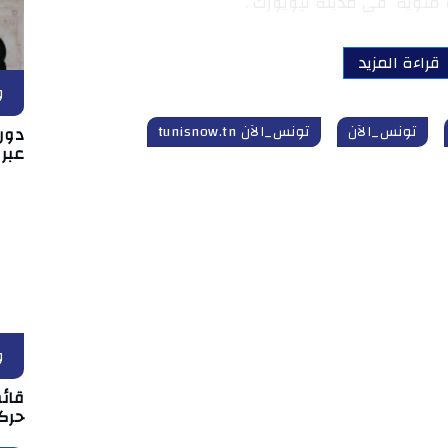
قراءة المزيد
و
تونس_الآن
تونس_الآن tunisnow.tn
دور 
عبر
و
قائم
حركة