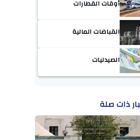
أوقات القطارات
القباضات المالية
الصيدليات
ار ذات صلة