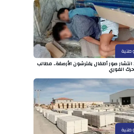
طنية
انتشار صور أطفال يفترشون الأرصفة.. مطالب
حرك الفوري
طنية