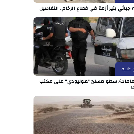
ء جبائي يثير أزمة في قطاع الرخام.. التفاصيل
طنية
مامات/ سطو مسلح "هوليودي" على مكتب