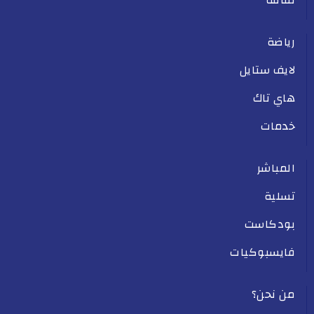
ثقافة
رياضة
لايف ستايل
هاي تاك
خدمات
المباشر
تسلية
بودكاست
فايسبوكيات
من نحن؟