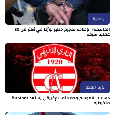
وطنية
العاصمة/ الإطاحة بمجرم خطير تورّط في أكثر من 20
عملية سرقة
كرة القدم
حسابات الموسم وحصيلته.. الإفريقي يستعد لمواجهة
منخرطيه