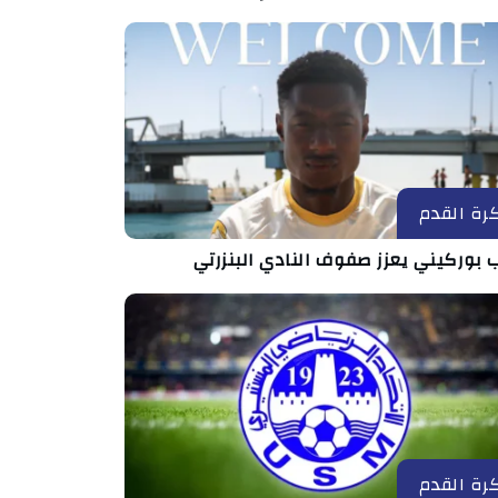
رة القدم
 بوركيني يعزز صفوف النادي البنزرتي
رة القدم