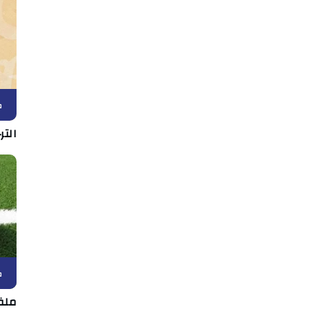
ك
الت
ك
ملف 