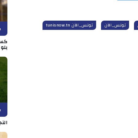
تونس_الآن
تونس_الآن tunisnow.tn
ك
كسي
بلوز
ك
الن