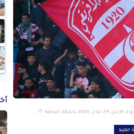
أخب
حديقة الرياضة "أ"،
 المزيد