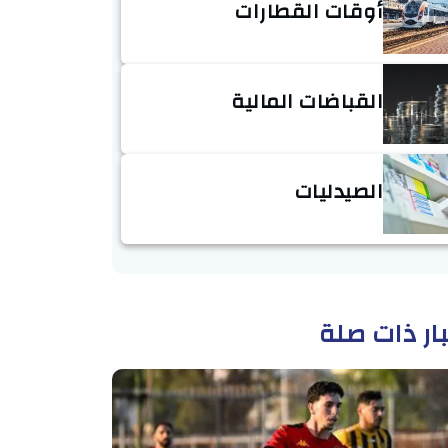
أوقات القطارات
القباضات المالية
الصيدليات
ار ذات صلة