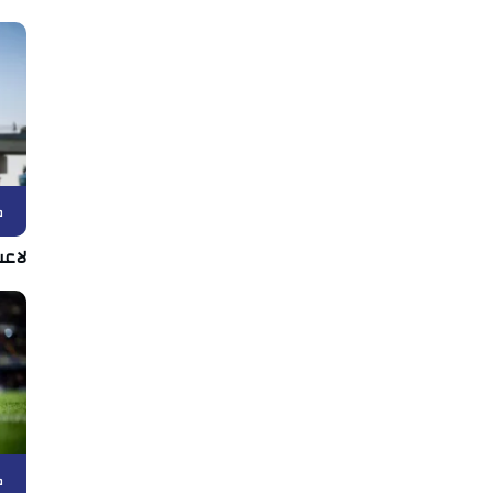
ك
لاعب
ك