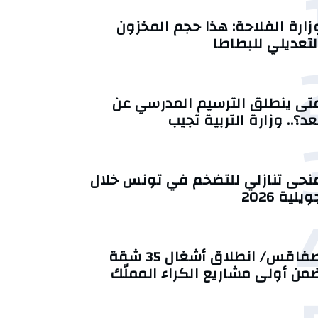
زارة الفلاحة: هذا حجم المخزون
لتعديلي للبطاطا
تى ينطلق الترسيم المدرسي عن
عد؟.. وزارة التربية تجيب
منحى تنازلي ‎للتضخم في تونس خلال
يلية 2026‎
صفاقس/ انطلاق أشغال 35 شقة
من أولى مشاريع الكراء المملّك