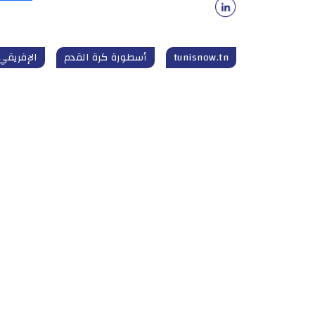
tunisnow.tn
أسطورة كرة القدم
الإفريقي