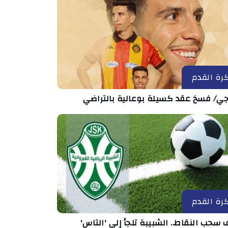
رة القدم
رجي/ فسخ عقد كسيلة بوعالية بالتراضي
رة القدم
سحب النقاط.. الشبيبة تلجأ إلى 'التاس'