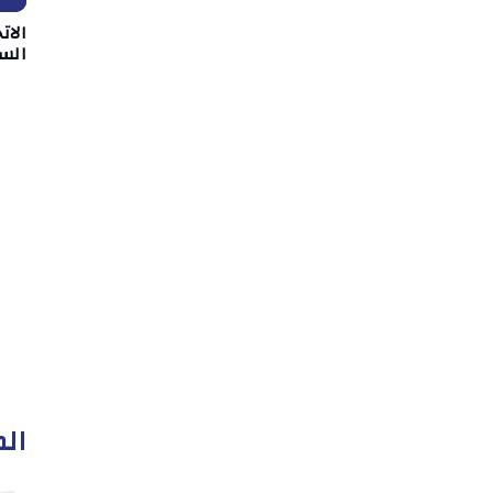
الات
الس
الم