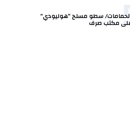
لحمامات/ سطو مسلح “هوليودي”
لى مكتب صرف