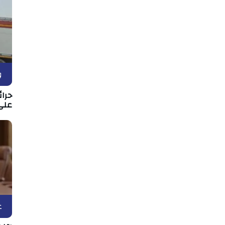
و
حرا
على 
ع