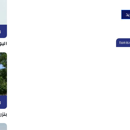
يد
و
اليو
و
بنزر