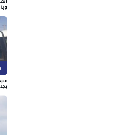
اتف
وبا
و
سيد
بجل