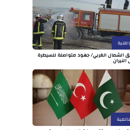
طنية
ئق الشمال الغربي/ جهود متواصلة للسيطرة
النيران
المية