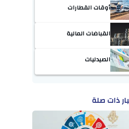
أوقات القطارات
القباضات المالية
الصيدليات
ار ذات صلة