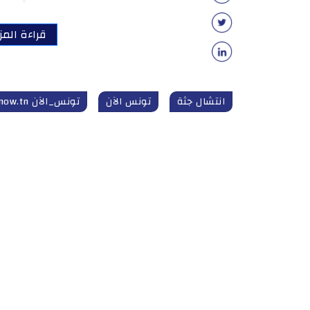
قراءة المز
انتشال جثة
تونس الآن
تونس_الآن tunisnow.tn