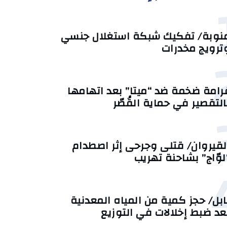
نوبة/ تفكيك شبكة استغلال جنسي
ترويج مخدرات
رامة ضخمة ضد “ميتا” بعد اتهامها
التقصير في حماية القُصّر
لقيروان/ قتلى وجرحى إثر اصطدام
لوّاج” بشاحنة تهريب
ابل/ حجز كمية من المياه المعدنية
عد ضبط إخلالات في التوزيع