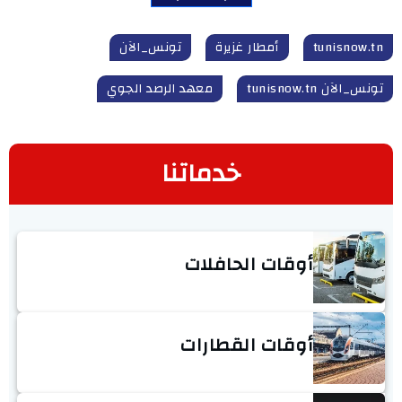
tunisnow.tn
أمطار غزيرة
تونس_الآن
تونس_الآن tunisnow.tn
معهد الرصد الجوي
خدماتنا
أوقات الحافلات
أوقات القطارات