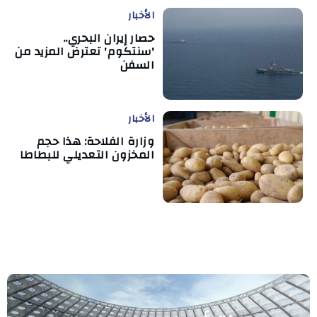
الأخبار
حصار إيران البحري..
'سنتكوم' تعترض المزيد من
السفن
الأخبار
وزارة الفلاحة: هذا حجم
المخزون التعديلي للبطاطا