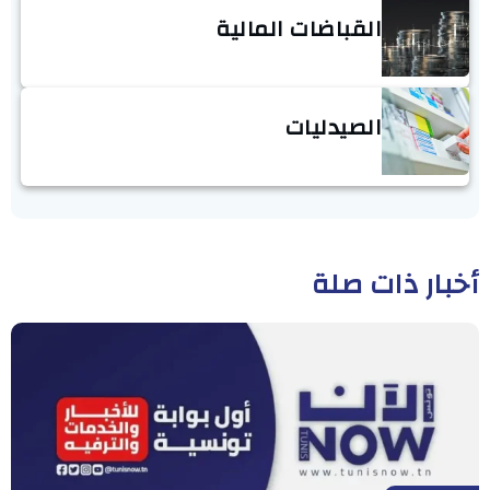
القباضات المالية
الصيدليات
أخبار ذات صلة