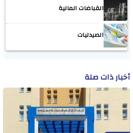
القباضات المالية
الصيدليات
أخبار ذات صلة