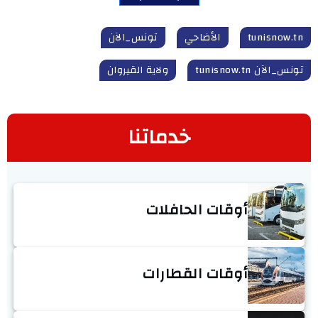
tunisnow.tn
الأضاحي
تونس_الآن
تونس_الآن tunisnow.tn
ولاية القيروان
خدماتنا
أوقات الحافلات
أوقات القطارات