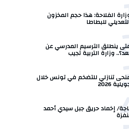
زارة الفلاحة: هذا حجم المخزون
لتعديلي للبطاطا
تى ينطلق الترسيم المدرسي عن
عد؟.. وزارة التربية تجيب
منحى تنازلي ‎للتضخم في تونس خلال
يلية 2026‎
اجة/ إخماد حريق جبل سيدي أحمد
نفزة