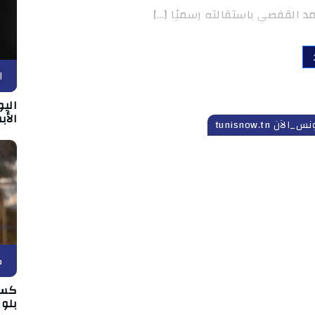
مد القفصي باستقالته رسميًا […]
ا
الي
الأب
س_الآن tunisnow.tn
ك
كسي
بلوز