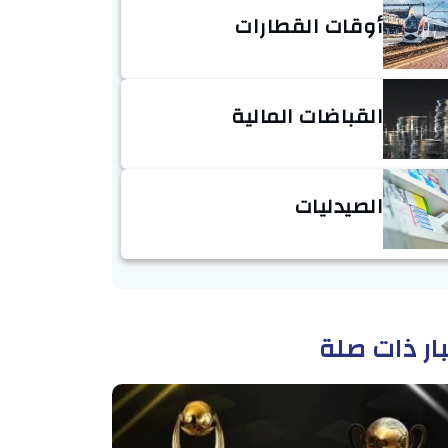
أوقات القطارات
القباضات المالية
الصيدليات
ار ذات صلة