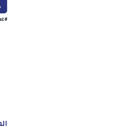
ك
لاعب
الم