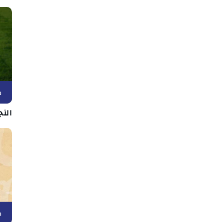
ك
الن
ك