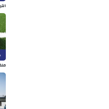
الت
ك
ملف 