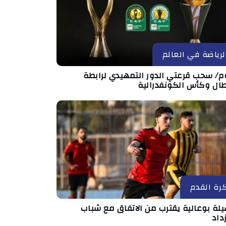
لرياضة في العالم
وم/ سحب قرعتي الدور التمهيدي لرابطة
طال وكأس الكونفدرالية
رة القدم
لة بوعالية يقترب من الاتفاق مع شباب
داد