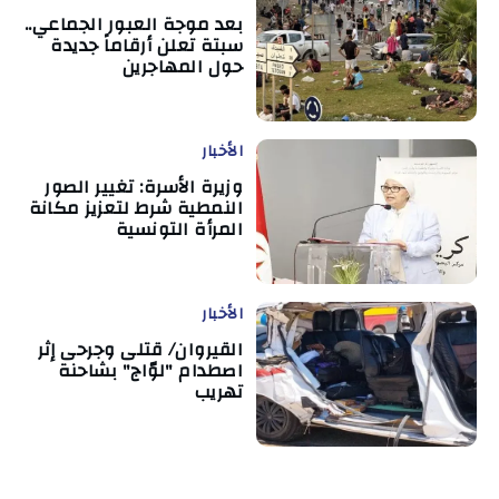
بعد موجة العبور الجماعي..
سبتة تعلن أرقاماً جديدة
حول المهاجرين
الأخبار
وزيرة الأسرة: تغيير الصور
النمطية شرط لتعزيز مكانة
المرأة التونسية
الأخبار
القيروان/ قتلى وجرحى إثر
اصطدام "لوّاج" بشاحنة
تهريب