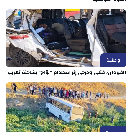
وطنية
القيروان/ قتلى وجرحى إثر اصطدام "لوّاج" بشاحنة تهريب