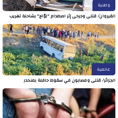
وطنية
القيروان/ قتلى وجرحى إثر اصطدام "لوّاج" بشاحنة تهريب
عالمية
الجزائر/ قتلى ومصابون في سقوط حافلة بمنحدر