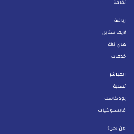
ثقافة
رياضة
لايف ستايل
هاي تاك
خدمات
المباشر
تسلية
بودكاست
فايسبوكيات
من نحن؟