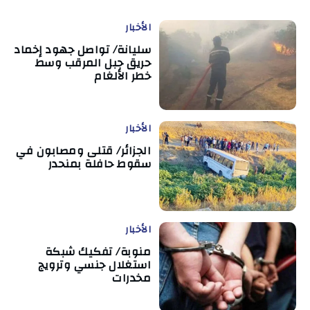
الأخبار
سليانة/ تواصل جهود إخماد
حريق جبل المرقب وسط
خطر الألغام
الأخبار
الجزائر/ قتلى ومصابون في
سقوط حافلة بمنحدر
الأخبار
منوبة/ تفكيك شبكة
استغلال جنسي وترويج
مخدرات