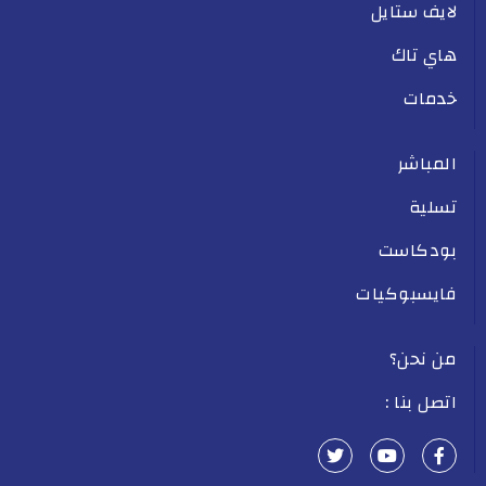
لايف ستايل
هاي تاك
خدمات
المباشر
تسلية
بودكاست
فايسبوكيات
من نحن؟
اتصل بنا :