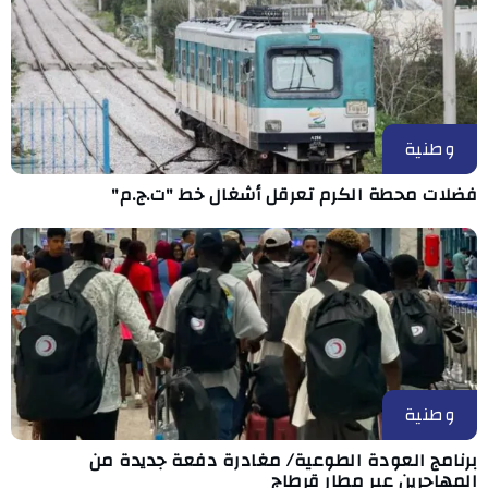
وطنية
فضلات محطة الكرم تعرقل أشغال خط "ت.ج.م"
وطنية
برنامج العودة الطوعية/ مغادرة دفعة جديدة من
المهاجرين عبر مطار قرطاج