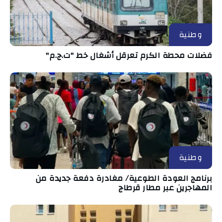
وطنية
فضلات محطة الكرم تعرقل أشغال خط "ت.ج.م"
وطنية
برنامج العودة الطوعية/ مغادرة دفعة جديدة من
المهاجرين عبر مطار قرطاج