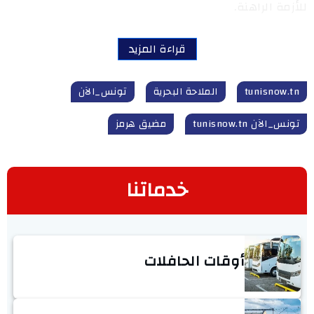
للأزمة الراهنة.
قراءة المزيد
tunisnow.tn
الملاحة البحرية
تونس_الآن
تونس_الآن tunisnow.tn
مضيق هرمز
خدماتنا
أوقات الحافلات