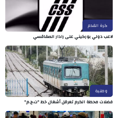
كرة القدم
لاعب دولي بوركيني على رادار الصفاقسي
وطنية
فضلات محطة الكرم تعرقل أشغال خط "ت.ج.م"