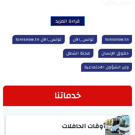
العمل اللاّئق".
قراءة المزيد
tunisnow.tn
تونس_الآن
تونس_الآن tunisnow.tn
حقوق الإنسان
مجلة الشغل
وزير الشؤون الاجتماعية
خدماتنا
أوقات الحافلات