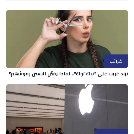
غرائب
ترند غريب على "تيك توك".. لماذا يقصّ البعض رموشهم؟