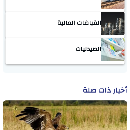
القباضات المالية
الصيدليات
أخبار ذات صلة