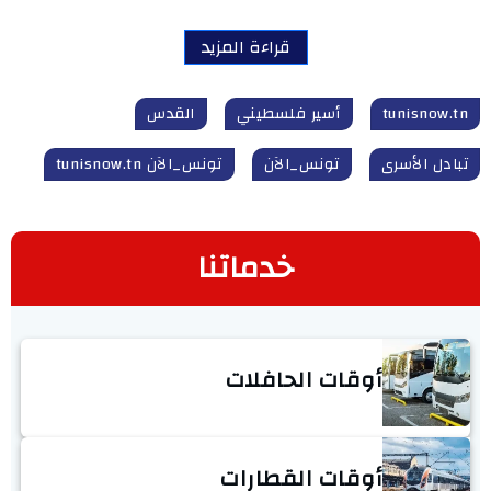
قراءة المزيد
tunisnow.tn
أسير فلسطيني
القدس
تبادل الأسرى
تونس_الآن
تونس_الآن tunisnow.tn
خدماتنا
أوقات الحافلات
أوقات القطارات