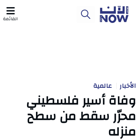
القائمة
الأخبار
عالمية
وفاة أسير فلسطيني
محرّر سقط من سطح
منزله