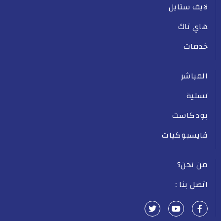
لايف ستايل
هاي تاك
خدمات
المباشر
تسلية
بودكاست
فايسبوكيات
من نحن؟
اتصل بنا :