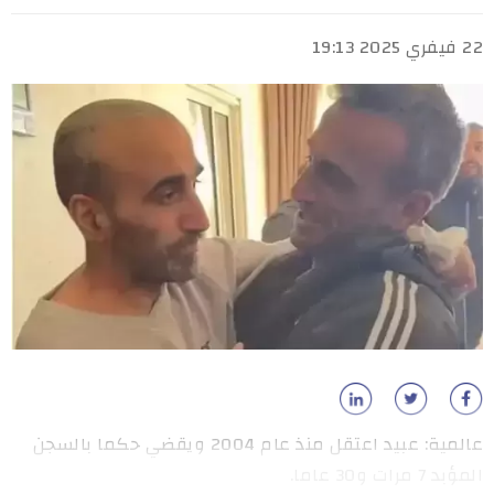
22 فيفري 2025 19:13
عالمية: عبيد اعتقل منذ عام 2004 ويقضي حكما بالسجن
المؤبد 7 مرات و30 عاما.