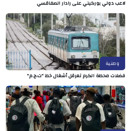
لاعب دولي بوركيني على رادار الصفاقسي
وطنية
فضلات محطة الكرم تعرقل أشغال خط "ت.ج.م"