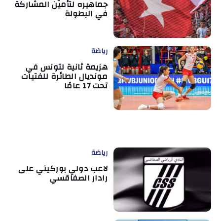
جماهيره لتأمين المشاركة
في البطولة
رياضة
هزيمة ثانية لتونس في
مونديال الطائرة للفتيات
تحت 17 عامًا
رياضة
لاعب دولي بوركيني على
رادار الصفاقسي