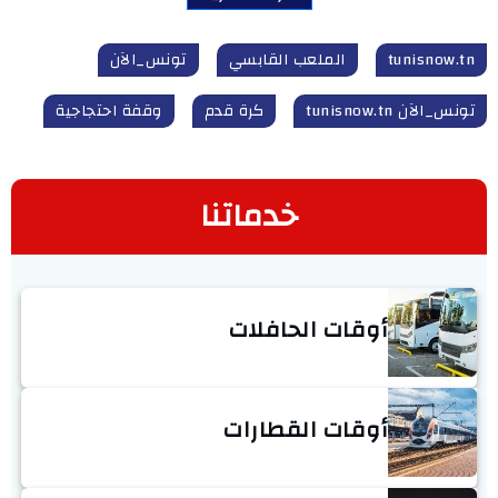
tunisnow.tn
الملعب القابسي
تونس_الآن
تونس_الآن tunisnow.tn
كرة قدم
وقفة احتجاجية
خدماتنا
أوقات الحافلات
أوقات القطارات