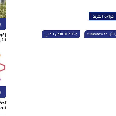
قراءة المزيد
و
tunisnow.
وكالة التعاون الفني
زغو
التر
و
تحذ
الحد