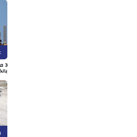
ع
3 
بالخ
و