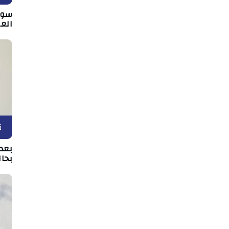
سوس
الع
ق
بعد 
بحال