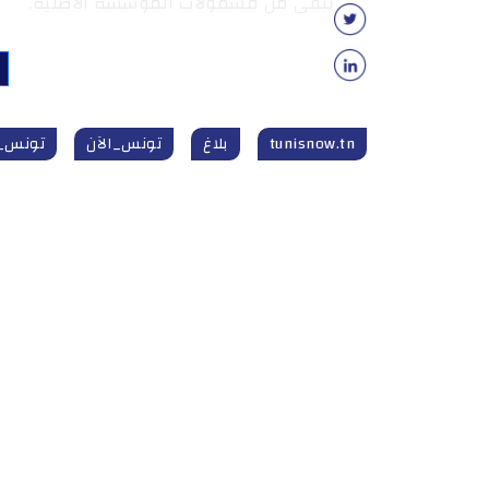
يبقى من مشمولات المؤسسة الأصلية.
tunisnow.tn
بلاغ
تونس_الآن
تونس_الآن tn