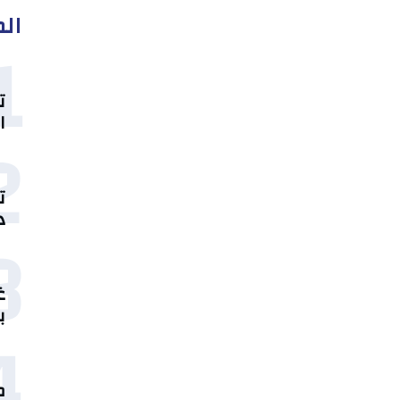
الم
1
ت
ا
2
ت
د
3
غ
ب
4
م