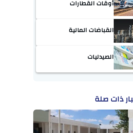
أوقات القطارات
القباضات المالية
الصيدليات
ار ذات صلة