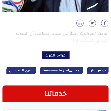
أفادت “موزاييك”، نقلاً عن مصادر مطلعة، أن المدرب
السابق للمنتخب […]
قراءة المزيد
تونس الآن
تونس_الآن tunisnow.tn
صبري اللموشي
خدماتنا