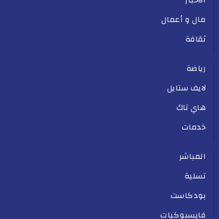
الأخبار
مال و أعمال
ثقافة
رياضة
لايف ستايل
هاي تاك
خدمات
المباشر
تسلية
بودكاست
فايسبوكيات