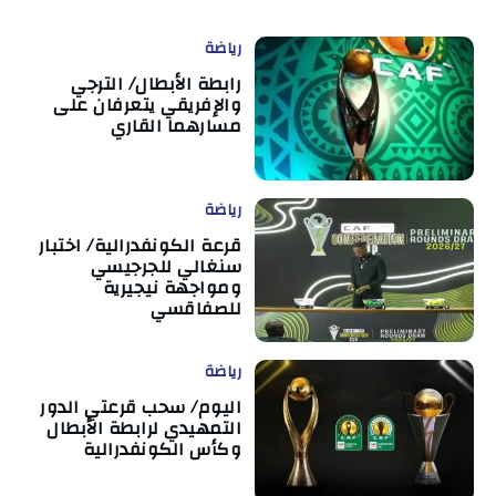
رياضة
رابطة الأبطال/ الترجي
والإفريقي يتعرفان على
مسارهما القاري
رياضة
قرعة الكونفدرالية/ اختبار
سنغالي للجرجيسي
ومواجهة نيجيرية
للصفاقسي
رياضة
اليوم/ سحب قرعتي الدور
التمهيدي لرابطة الأبطال
وكأس الكونفدرالية