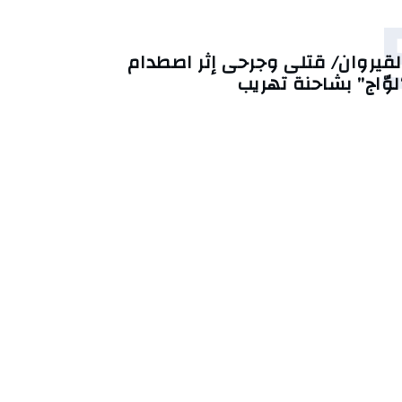
لقيروان/ قتلى وجرحى إثر اصطدام
لوّاج” بشاحنة تهريب