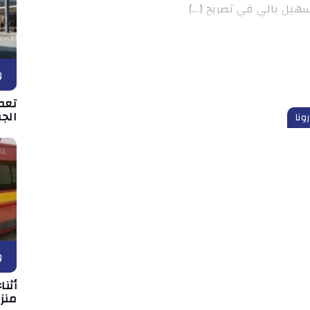
سهيل بالي في تصريح […]
و
تعط
الجن
ونا
و
أثن
منزل