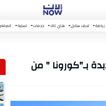
رياضة
لايف ستايل
هاي تاك
خدمات
تسلية
المباشر
ات جدبدة بـ"كورونا " من