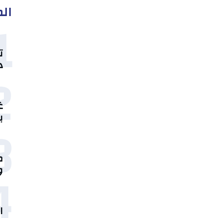
الم
1
ت
د
2
غ
ب
3
م
4
و
ا