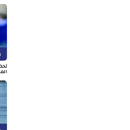
و
تحذي
الم