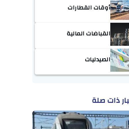
أوقات القطارات
القباضات المالية
الصيدليات
ار ذات صلة