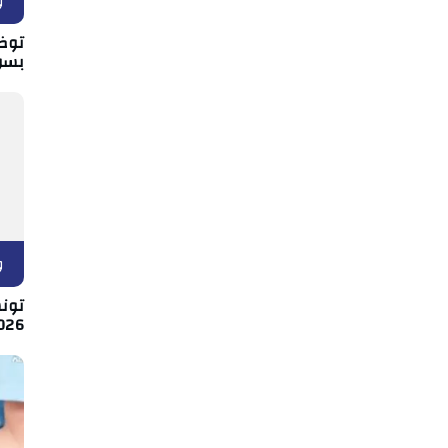
و
توض
بسو
و
026