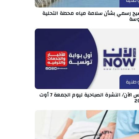
طنية
يح رسمي بشأن سلامة مياه محطة التحلية
سة
طنية
تونس الآن/ النشرة الصباحية ليوم الجمعة 7 أوت
2