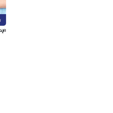
و
الإد