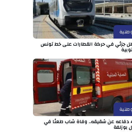
طنية
ل جزئي في حركة القطارات على خط تونس
وبية
طنية
اء دفاعه عن شقيقه.. وفاة شاب طعنًا في
 بوزلفة