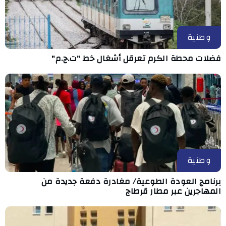
وطنية
فضلات محطة الكرم تعرقل أشغال خط "ت.ج.م"
وطنية
برنامج العودة الطوعية/ مغادرة دفعة جديدة من
المهاجرين عبر مطار قرطاج