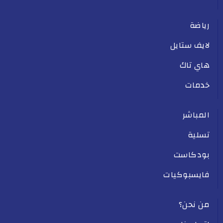
رياضة
لايف ستايل
هاي تاك
خدمات
المباشر
تسلية
بودكاست
فايسبوكيات
من نحن؟