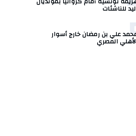
زيمة تونسية أمام كرواتيا بمونديال
ليد للناشئات
حمد علي بن رمضان خارج أسوار
لأهلي المصري