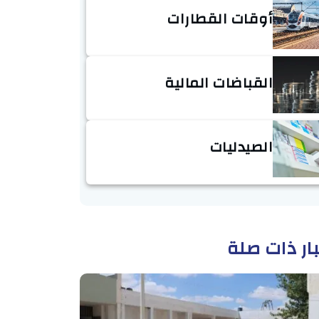
أوقات القطارات
القباضات المالية
الصيدليات
ار ذات صلة