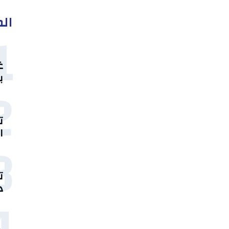
الم
1
غ
ب
2
ت
ا
3
ت
د