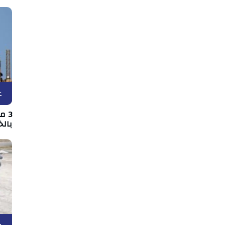
ع
3 
بالخ