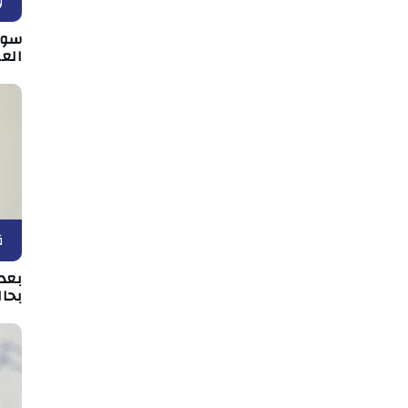
و
سوس
الع
ق
بعد 
بحال