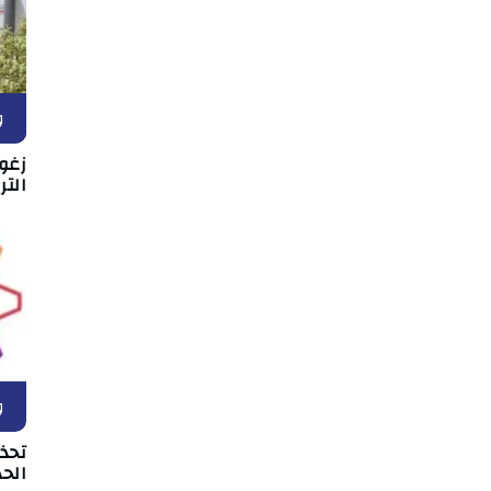
و
زغو
التر
و
تحذ
الحد