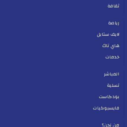
ثقافة
رياضة
لايف ستايل
هاي تاك
خدمات
المباشر
تسلية
بودكاست
فايسبوكيات
من نحن؟