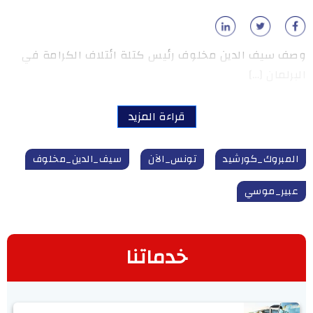
وصف سيف الدين مخلوف رئيس كتلة ائتلاف الكرامة في
البرلمان […]
قراءة المزيد
المبروك_كورشيد
تونس_الآن
سيف_الدين_مخلوف
عبير_موسي
خدماتنا