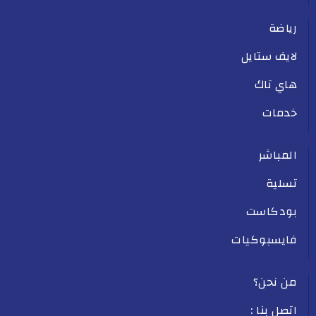
رياضة
لايف ستايل
هاي تاك
خدمات
المباشر
تسلية
بودكاست
فايسبوكيات
من نحن؟
اتصل بنا :