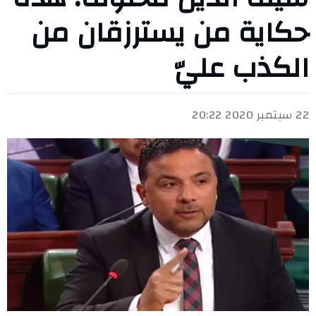
حكاية من يسترزقان من
الكذب عليّ
22 سبتمبر 2020 20:22