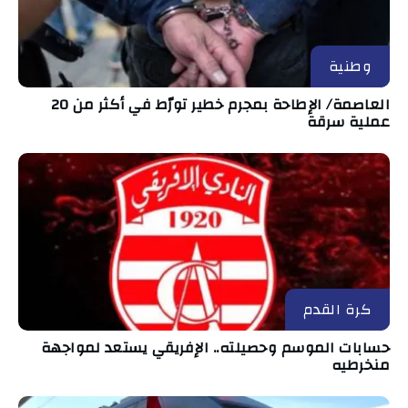
وطنية
العاصمة/ الإطاحة بمجرم خطير تورّط في أكثر من 20
عملية سرقة
كرة القدم
حسابات الموسم وحصيلته.. الإفريقي يستعد لمواجهة
منخرطيه