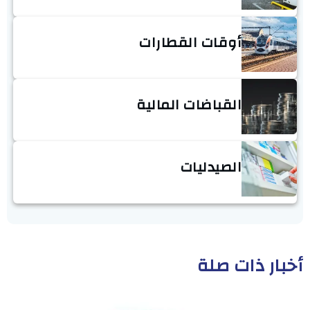
أوقات القطارات
القباضات المالية
الصيدليات
أخبار ذات صلة