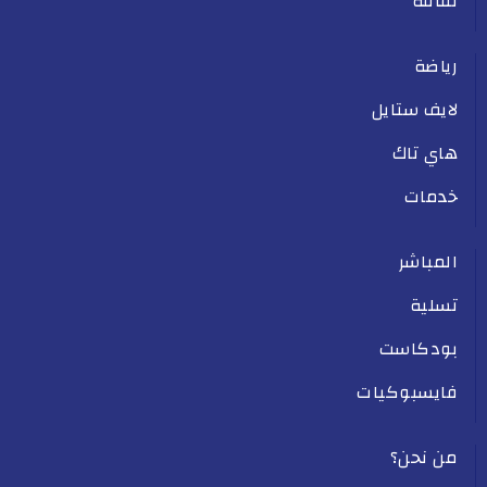
ثقافة
رياضة
لايف ستايل
هاي تاك
خدمات
المباشر
تسلية
بودكاست
فايسبوكيات
من نحن؟