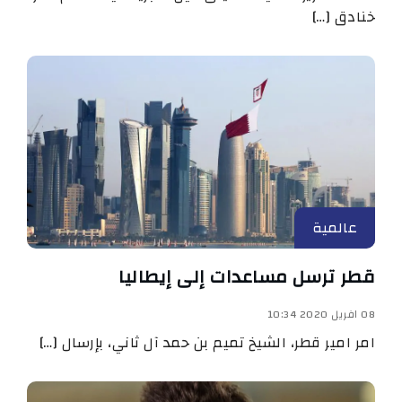
خنادق […]
عالمية
قطر ترسل مساعدات إلى إيطاليا
08 افريل 2020 10:34
امر امير قطر، الشيخ تميم بن حمد آل ثاني، بإرسال […]