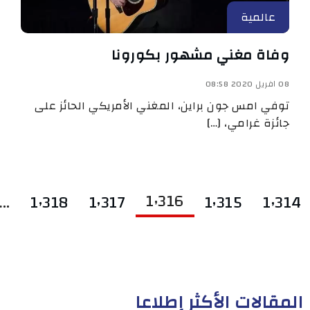
عالمية
وفاة مغني مشهور بكورونا
08 افريل 2020 08:58
توفي امس جون براين، المغني الأمريكي الحائز على
جائزة غرامي، […]
1٬316
…
1٬318
1٬317
1٬315
1٬314
المقالات الأكثر إطلاعا