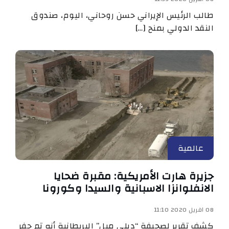
طالب الرئيس الإيراني حسن روحاني، اليوم، صندوق
النقد الدولي بمنح […]
عالمية
جزيرة هارت الأمريكية: مقبرة ضحايا
الانفلوانزا الاسبانية والسيدا وكورونا
08 افريل 2020 11:10
كشف تقرير لصحيفة “ديلى ميل” البريطانية أنه تم حفر