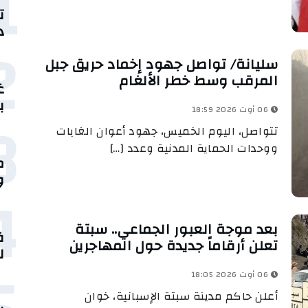
1
ت
د
2
سليانة/ تواصل جهود إخماد حريق جبل
المرقب وسط خطر الألغام
غ
ب
3
06 أوت 2026 18:59
تتواصل، اليوم الخميس، جهود أعوان الغابات
ووحدات الحماية المدنية وعدد […]
م
و
4
بعد موجة العبور الجماعي.. سبتة
ق
تعلن أرقاماً جديدة حول المهاجرين
ل
06 أوت 2026 18:05
أعلن حاكم مدينة سبتة الإسبانية، خوان