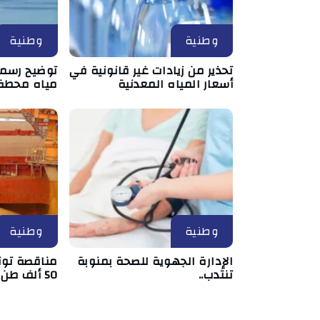
وطنية
وطنية
تحذير من زيادات غير قانونية في
توضيح رسم
أسعار المياه المعدنية
مياه محطة 
وطنية
وطنية
الإدارة الجهوية للصحة بمنوبة
مناقصة تون
تنتدب..
50 ألف طن من علف الذرة