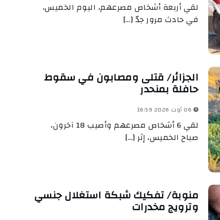
لقي أربعة أشخاص مصرعهم، اليوم الخميس،
في حادث مرور جدّ […]
الجزائر/ قتلى ومصابون في سقوط
حافلة بمنحدر
06 أوت 2026 16:59
لقي 6 أشخاص مصرعهم وأصيب 18 آخرون،
صباح الخميس، إثر […]
منوبة/ تفكيك شبكة استغلال جنسي
وترويج مخدرات