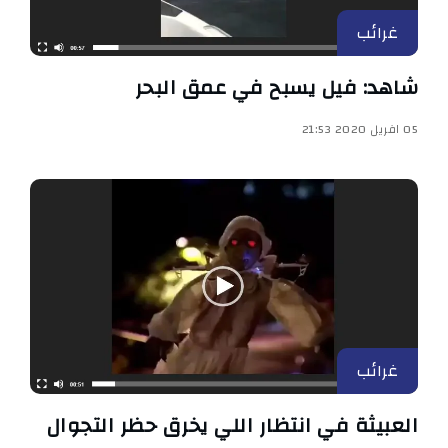
غرائب
شاهد: فيل يسبح في عمق البحر
05 افريل 2020 21:53
غرائب
العبيثة في انتظار اللي يخرق حظر التجوال