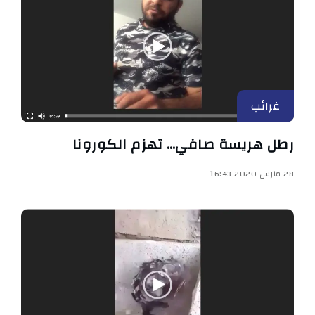
غرائب
رطل هريسة صافي… تهزم الكورونا
28 مارس 2020 16:43