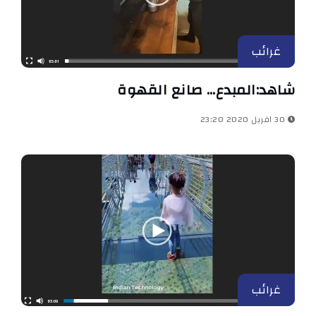
غرائب
شاهد:المبدع… صانع القهوة
30 افريل 2020 23:20
غرائب