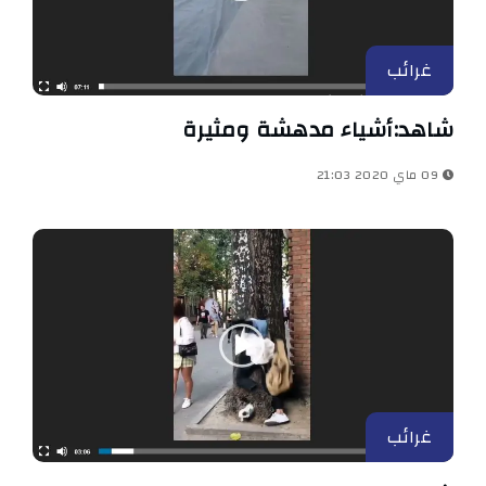
غرائب
شاهد:أشياء مدهشة ومثيرة
09 ماي 2020 21:03
غرائب