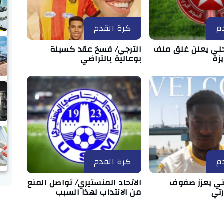
م
كرة القدم
حلي يعلن غلق ملف
الترجي/ فسخ عقد كسيلة
زة
بوعالية بالتراضي
م
كرة القدم
ني يعزز صفوف
الاتحاد المنستيري/ تواصل المنع
رتي
من الانتداب لهذا السبب