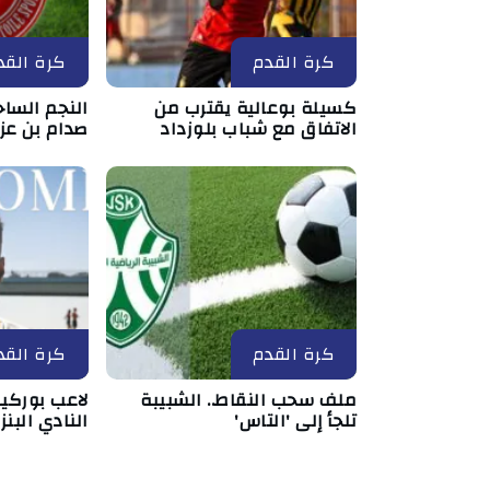
كرة القدم
كرة القد
كسيلة بوعالية يقترب من
النجم السا
الاتفاق مع شباب بلوزداد
صدام بن عزي
كرة القدم
كرة القد
ملف سحب النقاط.. الشبيبة
لاعب بوركي
تلجأ إلى 'التاس'
النادي البنز