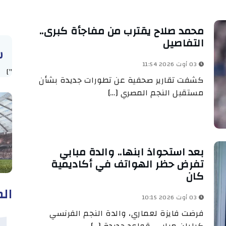
محمد صلاح يقترب من مفاجأة كبرى..
التفاصيل
س
03 أوت 2026 11:54
"]
كشفت تقارير صحفية عن تطورات جديدة بشأن
مستقبل النجم المصري […]
بعد استحواذ ابنها.. والدة مبابي
تفرض حظر الهواتف في أكاديمية
كان
الم
03 أوت 2026 10:15
فرضت فايزة لعماري، والدة النجم الفرنسي