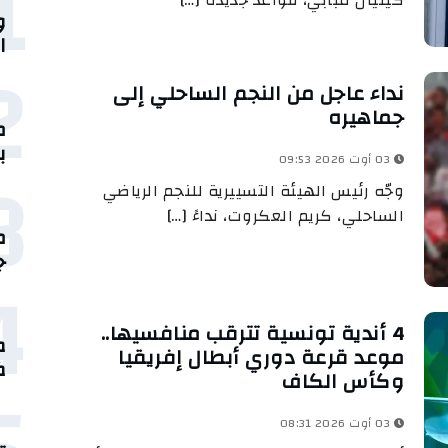
1
كيليان مبابي، قواعد جديدة […]
و
ا
2
نداء عاجل من النجم الساحلي إلى
جماهيره
م
ب
3
03 أوت 2026 09:53
وجّه رئيس الهيئة التسييرية للنجم الرياضي
الساحلي، كريم العكروت، نداءً […]
جو
4
4 أندية تونسية تترقب منافسيها..
موعد قرعة دوري أبطال إفريقيا
ض
وكأس الكاف
03 أوت 2026 08:31