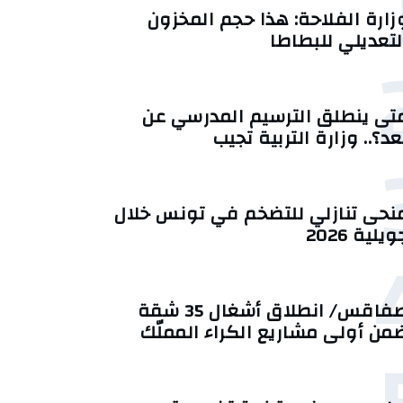
زارة الفلاحة: هذا حجم المخزون
لتعديلي للبطاطا
تى ينطلق الترسيم المدرسي عن
عد؟.. وزارة التربية تجيب
منحى تنازلي ‎للتضخم في تونس خلال
يلية 2026‎
صفاقس/ انطلاق أشغال 35 شقة
من أولى مشاريع الكراء المملّك