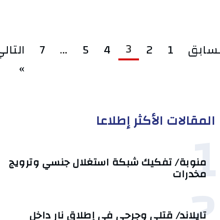
3
لسابق
1
2
4
5
…
7
التال
»
المقالات الأكثر إطلاعا
1
منوبة/ تفكيك شبكة استغلال جنسي وترويج
مخدرات
2
تايلاند/ قتلى وجرحى في إطلاق نار داخل