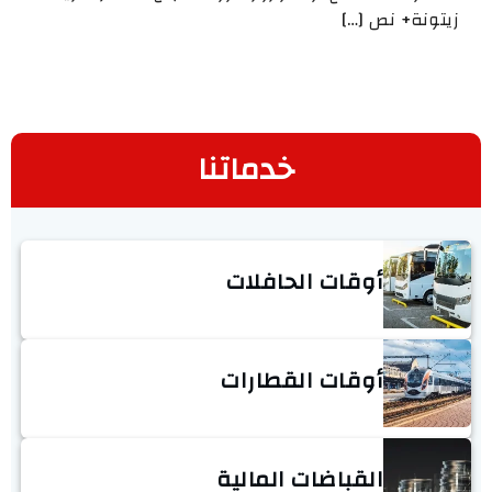
زيتونة+ نص […]
خدماتنا
أوقات الحافلات
أوقات القطارات
القباضات المالية