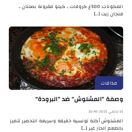
المكونات: 500غ كروفات ـ كيلو مقرونة بصلتان ـ
فنجان زيت […]
مذاقات
وصفة “المشلوش” ضد “البرودة”
15 جانفي 2021 10:45
المشلوش أكلة تونسية خفيفة وسريعة التحضير تتميز
بالطعم الحار غير […]