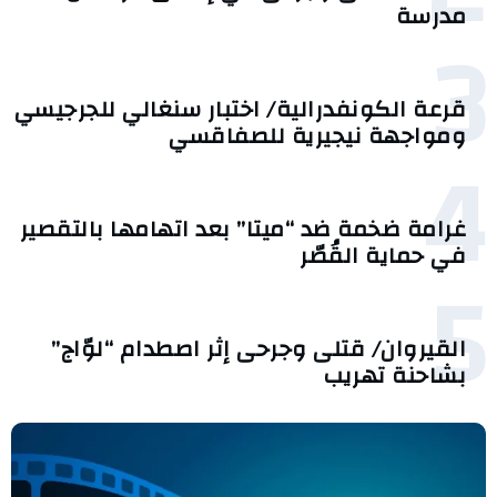
مدرسة
3
قرعة الكونفدرالية/ اختبار سنغالي للجرجيسي
ومواجهة نيجيرية للصفاقسي
4
غرامة ضخمة ضد “ميتا” بعد اتهامها بالتقصير
في حماية القُصّر
5
القيروان/ قتلى وجرحى إثر اصطدام “لوّاج”
بشاحنة تهريب