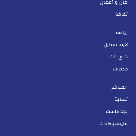
مال و أعمال
ثقافة
رياضة
لايف ستايل
هاي تاك
خدمات
المباشر
تسلية
بودكاست
فايسبوكيات