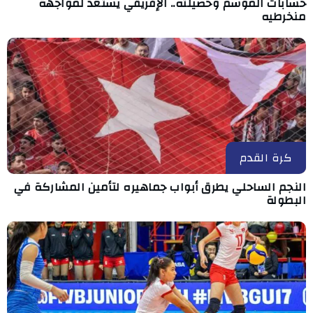
حسابات الموسم وحصيلته.. الإفريقي يستعد لمواجهة
منخرطيه
كرة القدم
النجم الساحلي يطرق أبواب جماهيره لتأمين المشاركة في
البطولة