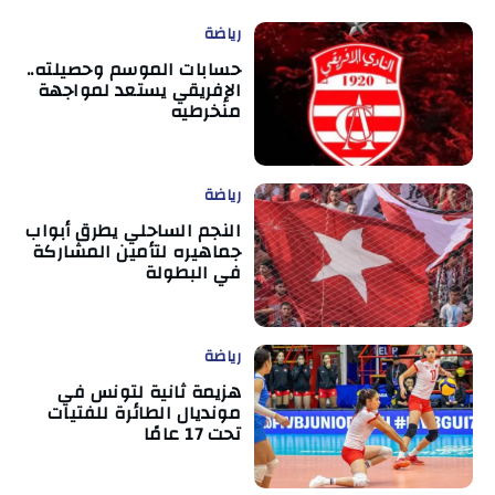
رياضة
حسابات الموسم وحصيلته..
الإفريقي يستعد لمواجهة
منخرطيه
رياضة
النجم الساحلي يطرق أبواب
جماهيره لتأمين المشاركة
في البطولة
رياضة
هزيمة ثانية لتونس في
مونديال الطائرة للفتيات
تحت 17 عامًا