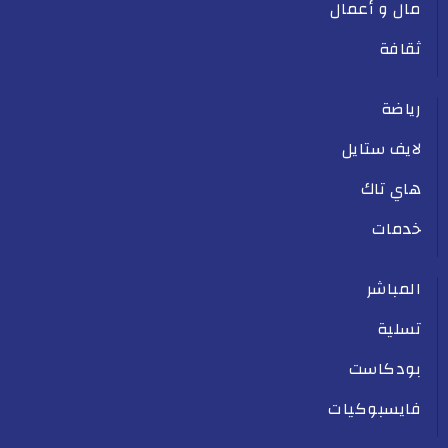
مال و أعمال
ثقافة
رياضة
لايف ستايل
هاي تاك
خدمات
المباشر
تسلية
بودكاست
فايسبوكيات