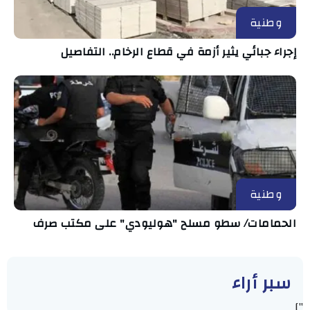
وطنية
إجراء جبائي يثير أزمة في قطاع الرخام.. التفاصيل
وطنية
الحمامات/ سطو مسلح "هوليودي" على مكتب صرف
سبر أراء
"]