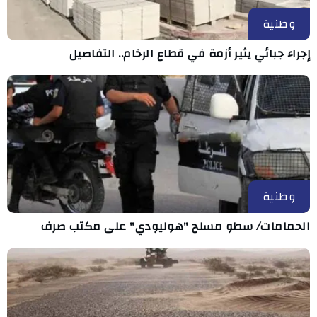
وطنية
إجراء جبائي يثير أزمة في قطاع الرخام.. التفاصيل
وطنية
الحمامات/ سطو مسلح "هوليودي" على مكتب صرف