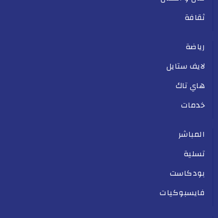
ثقافة
رياضة
لايف ستايل
هاي تاك
خدمات
المباشر
تسلية
بودكاست
فايسبوكيات