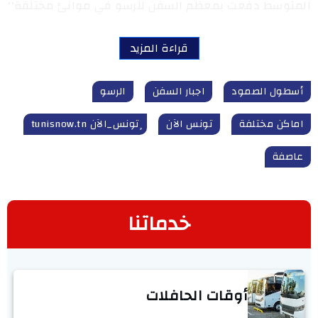
المتوسط دفعت بمعظم السفن للرسو في موانئ مختلفة''
قراءة المزيد
أسطول الصمود
اجبار السفن
الرسو
اماكن مختلفة
تونس الآن
ٍتونس_الآن tunisnow.tn
عاصفة
خدماتنا
أوقات الحافلات