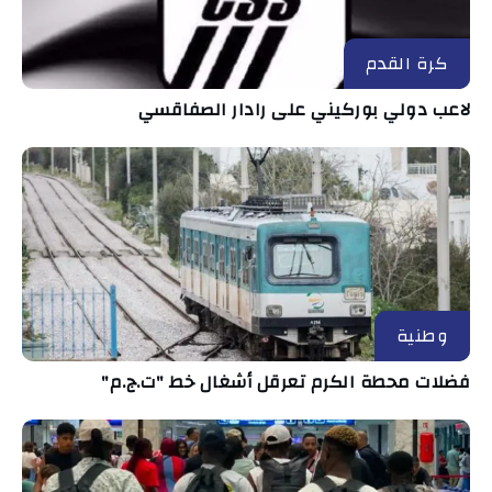
كرة القدم
لاعب دولي بوركيني على رادار الصفاقسي
وطنية
فضلات محطة الكرم تعرقل أشغال خط "ت.ج.م"