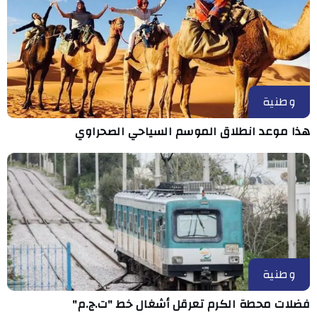
وطنية
هذا موعد انطلاق الموسم السياحي الصحراوي
وطنية
فضلات محطة الكرم تعرقل أشغال خط "ت.ج.م"