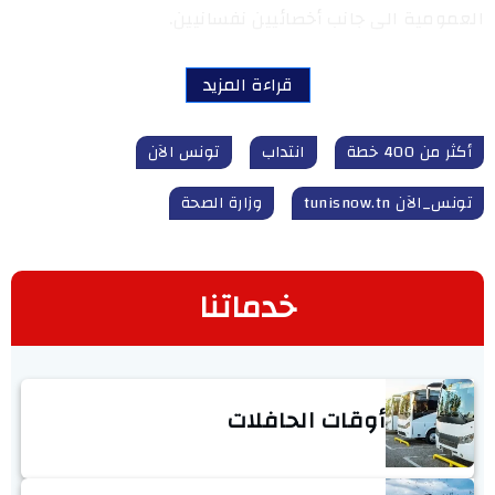
العمومية الى جانب أخصائيين نفسانيين.
قراءة المزيد
أكثر من 400 خطة
انتداب
تونس الآن
تونس_الآن tunisnow.tn
وزارة الصحة
خدماتنا
أوقات الحافلات