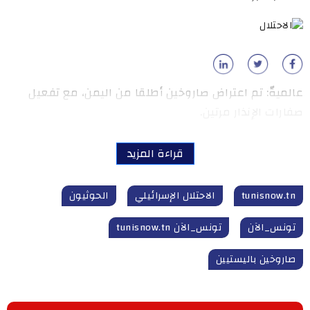
عالميةّ: تم اعتراض صاروخين أطلقا من اليمن، مع تفعيل
صفارات الإنذار مرتين.
قراءة المزيد
tunisnow.tn
الاحتلال الإسرائيلي
الحوثيون
تونس_الآن
تونس_الآن tunisnow.tn
صاروخين باليستيين