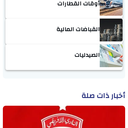
أوقات القطارات
القباضات المالية
الصيدليات
أخبار ذات صلة