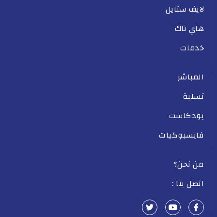
لايف ستايل
هاي تاك
خدمات
المباشر
تسلية
بودكاست
فايسبوكيات
من نحن؟
اتصل بنا :