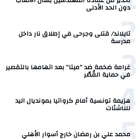
تحذير من عمادة المهندسين بشأن الأتعاب
دون الحد الأدنى
2
تايلاند/ قتلى وجرحى في إطلاق نار داخل
مدرسة
3
غرامة ضخمة ضد “ميتا” بعد اتهامها بالتقصير
في حماية القُصّر
4
هزيمة تونسية أمام كرواتيا بمونديال اليد
للناشئات
5
محمد علي بن رمضان خارج أسوار الأهلي