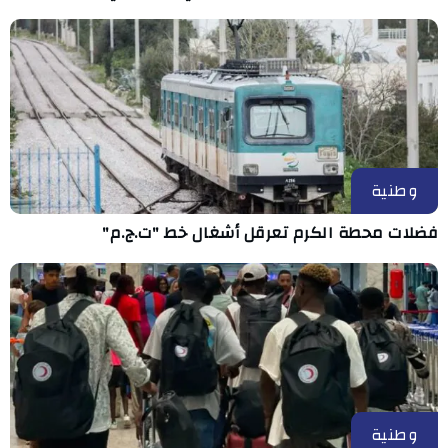
وطنية
فضلات محطة الكرم تعرقل أشغال خط "ت.ج.م"
وطنية