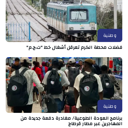
وطنية
فضلات محطة الكرم تعرقل أشغال خط "ت.ج.م"
وطنية
برنامج العودة الطوعية/ مغادرة دفعة جديدة من
المهاجرين عبر مطار قرطاج