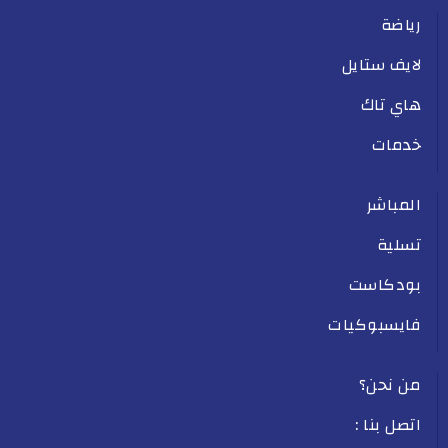
رياضة
لايف ستايل
هاي تاك
خدمات
المباشر
تسلية
بودكاست
فايسبوكيات
من نحن؟
اتصل بنا :