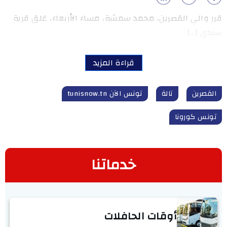
قرر والي القصرين، محمد سمشة، مساء الأربعاء، غلق قرية
سيدي […]
قراءة المزيد
القصرين
تالة
تونس الآن tunisnow.tn
تونس كورونا
خدماتنا
أوقات الحافلات